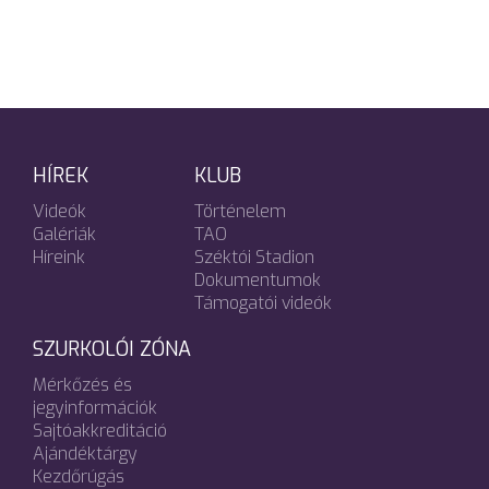
HÍREK
KLUB
Videók
Történelem
Galériák
TAO
Híreink
Széktói Stadion
Dokumentumok
Támogatói videók
SZURKOLÓI ZÓNA
Mérkőzés és
jegyinformációk
Sajtóakkreditáció
Ajándéktárgy
Kezdőrúgás