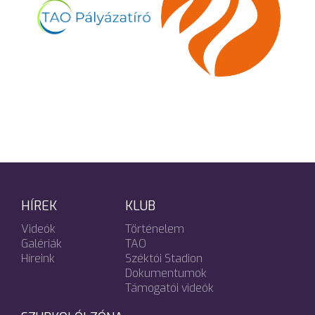
HÍREK
KLUB
Videók
Történelem
Galériák
TAO
Híreink
Széktói Stadion
Dokumentumok
Támogatói videók