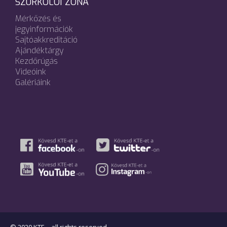
SZURKOLÓI ZÓNA
Mérkőzés és
jegyinformációk
Sajtóakkreditáció
Ajándéktárgy
Kezdőrúgás
Videóink
Galériáink
© 2020 KTE. - all rights reserved.