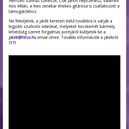
Nemzeti Színház színésze, Csík János népszenész, valamint
Kiss Milán, a Kies zenekar énekes-gitárosa is csatlakozott a
támogatókhoz.
Ne feledjétek, a játék keretein belül továbbra is várják a
legjobb szurkolói videókat, melyeket Kecskemét bármely,
lehetőség szerint forgalmas pontjáról küldjetek be a
jatek@hiros.hu
email címre. További információk a játékról
ITT!