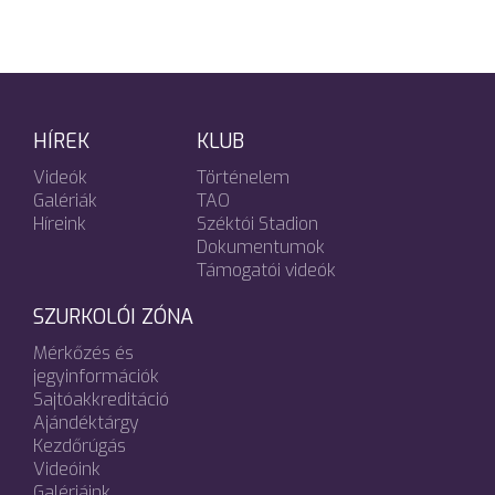
HÍREK
KLUB
Videók
Történelem
Galériák
TAO
Híreink
Széktói Stadion
Dokumentumok
Támogatói videók
SZURKOLÓI ZÓNA
Mérkőzés és
jegyinformációk
Sajtóakkreditáció
Ajándéktárgy
Kezdőrúgás
Videóink
Galériáink