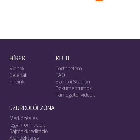
HÍREK
KLUB
Videók
Történelem
Galériák
TAO
Híreink
Széktói Stadion
Dokumentumok
Támogatói videók
SZURKOLÓI ZÓNA
Mérkőzés és
jegyinformációk
Sajtóakkreditáció
Ajándéktárgy