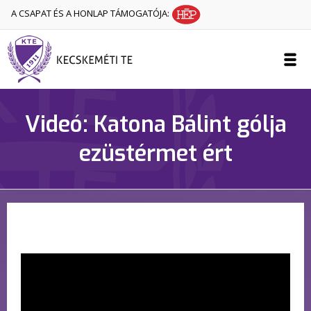
A CSAPAT ÉS A HONLAP TÁMOGATÓJA:
Videó: Katona Bálint gólja
ezüstérmet ért