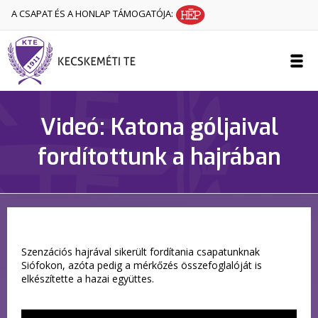
A CSAPAT ÉS A HONLAP TÁMOGATÓJA:
Videó: Katona góljaival
fordítottunk a hajrában
Szenzációs hajrával sikerült fordítania csapatunknak
Siófokon, azóta pedig a mérkőzés összefoglalóját is
elkészítette a hazai együttes.