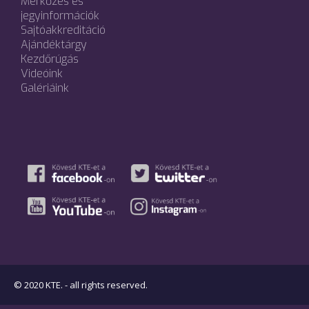
Mérkőzés és
jegyinformációk
Sajtóakkreditáció
Ajándéktárgy
Kezdőrúgás
Videóink
Galériáink
© 2020 KTE. - all rights reserved.