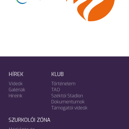
HÍREK
KLUB
Videók
Történelem
Galériák
TAO
Híreink
Széktói Stadion
Dokumentumok
Támogatói videók
SZURKOLÓI ZÓNA