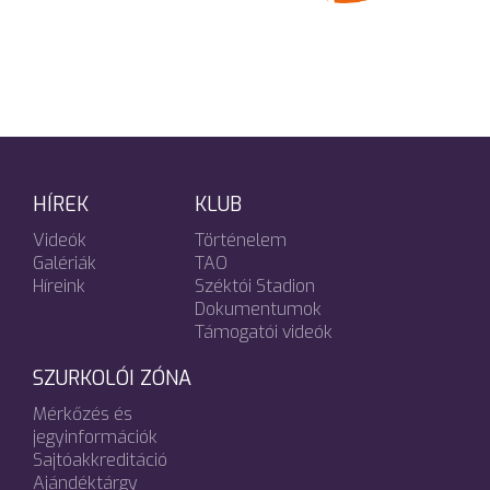
HÍREK
KLUB
Videók
Történelem
Galériák
TAO
Híreink
Széktói Stadion
Dokumentumok
Támogatói videók
SZURKOLÓI ZÓNA
Mérkőzés és
jegyinformációk
Sajtóakkreditáció
Ajándéktárgy