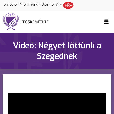
A CSAPAT ÉS A HONLAP TÁMOGATÓJA:
Videó: Négyet lőttünk a
Szegednek