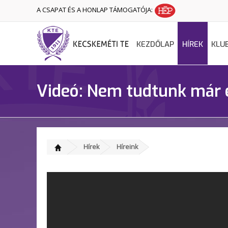
A CSAPAT ÉS A HONLAP TÁMOGATÓJA:
KEZDŐLAP
HÍREK
KLU
Videó: Nem tudtunk már 
Hírek
Híreink