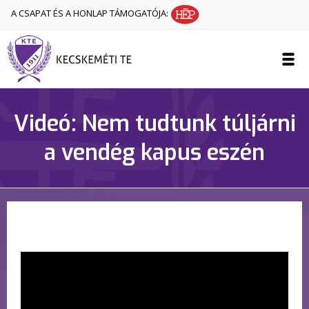
A CSAPAT ÉS A HONLAP TÁMOGATÓJA:
Videó: Nem tudtunk túljárni
a vendég kapus eszén