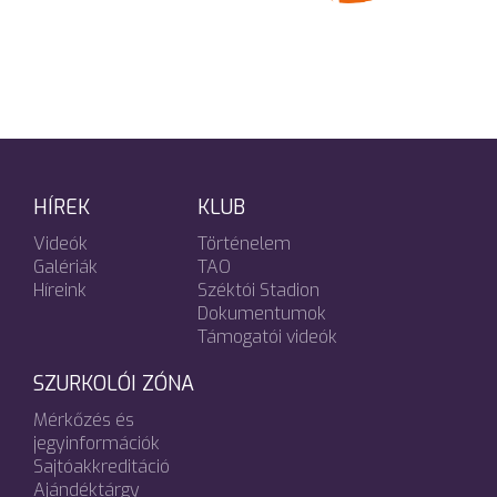
HÍREK
KLUB
Videók
Történelem
Galériák
TAO
Híreink
Széktói Stadion
Dokumentumok
Támogatói videók
SZURKOLÓI ZÓNA
Mérkőzés és
jegyinformációk
Sajtóakkreditáció
Ajándéktárgy