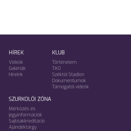
HÍREK
KLUB
Videók
Történelem
Galériák
TAO
Híreink
Széktói Stadion
Dokumentumok
Támogatói videók
SZURKOLÓI ZÓNA
Mérkőzés és
jegyinformációk
Sajtóakkreditáció
Ajándéktárgy