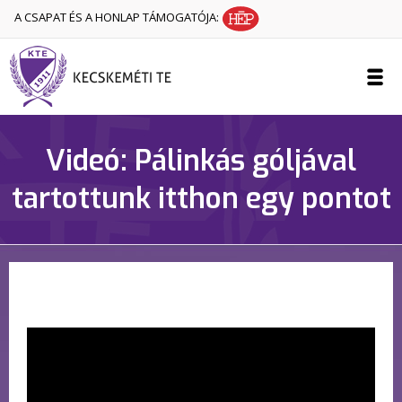
A CSAPAT ÉS A HONLAP TÁMOGATÓJA:
Videó: Pálinkás góljával
tartottunk itthon egy pontot