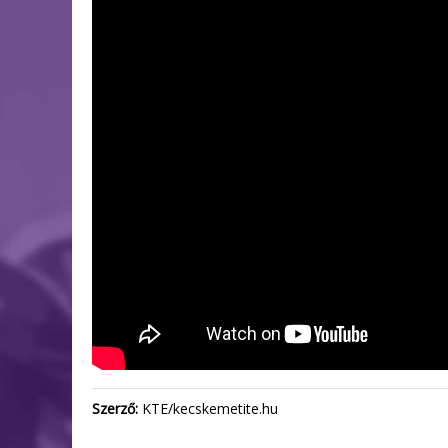
Szerző:
KTE/kecskemetite.hu