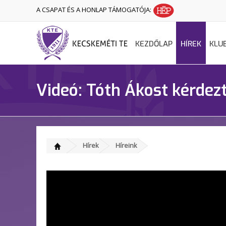
A CSAPAT ÉS A HONLAP TÁMOGATÓJA:
KEZDŐLAP
HÍREK
KLU
Videó: Tóth Ákost kérdez
Hírek
Híreink