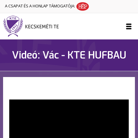
A CSAPAT ÉS A HONLAP TÁMOGATÓJA:
Videó: Vác - KTE HUFBAU