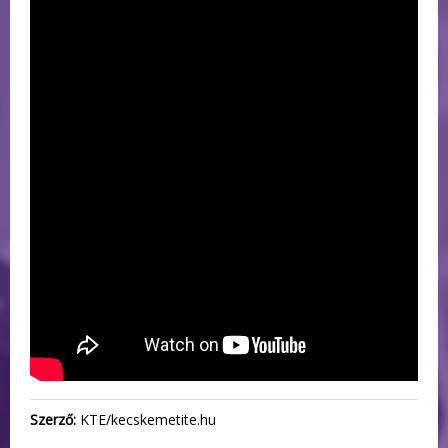
Szerző:
KTE/kecskemetite.hu