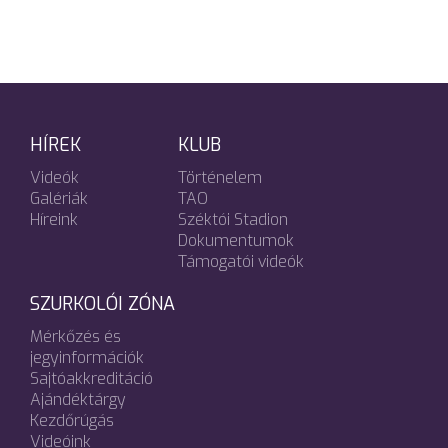
HÍREK
KLUB
Videók
Történelem
Galériák
TAO
Híreink
Széktói Stadion
Dokumentumok
Támogatói videók
SZURKOLÓI ZÓNA
Mérkőzés és
jegyinformációk
Sajtóakkreditáció
Ajándéktárgy
Kezdőrúgás
Videóink