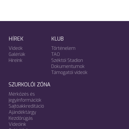
HÍREK
KLUB
Videók
Történelem
Galériák
TAO
Híreink
Széktói Stadion
Dokumentumok
Támogatói videók
SZURKOLÓI ZÓNA
Mérkőzés és
jegyinformációk
Sajtóakkreditáció
Ajándéktárgy
Kezdőrúgás
Videóink