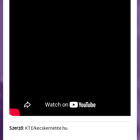
Szerző:
KTE/kecskemetite.hu