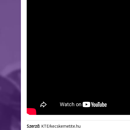
Szerző:
KTE/kecskemetite.hu