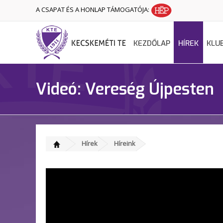
A CSAPAT ÉS A HONLAP TÁMOGATÓJA:
KEZDŐLAP
HÍREK
KLU
Videó: Vereség Újpesten
Hírek
Híreink