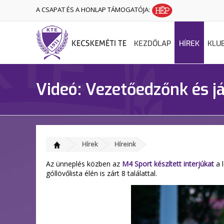
A CSAPAT ÉS A HONLAP TÁMOGATÓJA:
KEZDŐLAP
HÍREK
KLU
Videó: Vezetőedzőnk és já
Hírek
Híreink
Az ünneplés közben az
M4 Sport készített interjúkat
a l
góllövőlista élén is zárt 8 találattal.