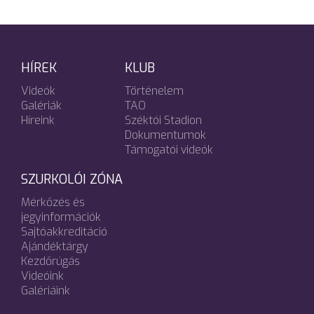
HÍREK
KLUB
Videók
Történelem
Galériák
TAO
Híreink
Széktói Stadion
Dokumentumok
Támogatói videók
SZURKOLÓI ZÓNA
Mérkőzés és
jegyinformációk
Sajtóakkreditáció
Ajándéktárgy
Kezdőrúgás
Videóink
Galériáink