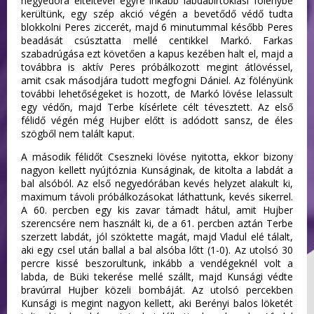
negyedóra elteltével egyre inkább labdabirtoklási fölénybe
kerültünk, egy szép akció végén a bevetődő védő tudta
blokkolni Peres ziccerét, majd 6 minutummal később Peres
beadását csúsztatta mellé centikkel Markó. Farkas
szabadrúgása ezt követően a kapus kezében halt el, majd a
továbbra is aktív Peres próbálkozott megint átlövéssel,
amit csak másodjára tudott megfogni Dániel. Az fölényünk
további lehetőségeket is hozott, de Markó lövése lelassult
egy védőn, majd Terbe kísérlete célt tévesztett. Az első
félidő végén még Hujber előtt is adódott sansz, de éles
szögből nem talált kaput.
A második félidőt Cseszneki lövése nyitotta, ekkor bizony
nagyon kellett nyújtóznia Kunságinak, de kitolta a labdát a
bal alsóból. Az első negyedórában kevés helyzet alakult ki,
maximum távoli próbálkozásokat láthattunk, kevés sikerrel.
A 60. percben egy kis zavar támadt hátul, amit Hujber
szerencsére nem használt ki, de a 61. percben aztán Terbe
szerzett labdát, jól szöktette magát, majd Vladul elé tálalt,
aki egy csel után ballal a bal alsóba lőtt (1-0). Az utolsó 30
percre kissé beszorultunk, inkább a vendégeknél volt a
labda, de Büki tekerése mellé szállt, majd Kunsági védte
bravúrral Hujber közeli bombáját. Az utolsó percekben
Kunsági is megint nagyon kellett, aki Berényi balos löketét