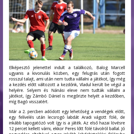
Elképesztő jelenettel indult a találkozó, Balog Marcell
ugyanis a kivonulás közben, egy felugrás után fogott
rosszul talajt, ami után nem tudta vállalni a játékot, így még
a kezdés előtt változott a kezdőnk, Vladul került be végül a
helyére. Selyem és Nánási eleve nem tudták vállalni a
játékot, így Zámbó Dániel is megőrizte helyét a kezdőben,
míg Bagó visszatért.
Már a 2. percben adódott egy lehetőség a vendégek előtt,
egy felívelés után lecsrogó labdát Aradi vágott fölé, de
inkább tapogatózó volt így is a játék. Az első hazai lövésre
12 percet kellett várni, ekkor Peres lőtt fölé távolról ballal. Jó