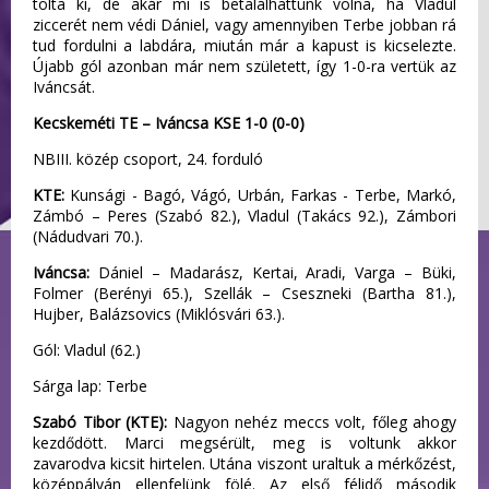
tolta ki, de akár mi is betalálhattunk volna, ha Vladul
ziccerét nem védi Dániel, vagy amennyiben Terbe jobban rá
tud fordulni a labdára, miután már a kapust is kicselezte.
Újabb gól azonban már nem született, így 1-0-ra vertük az
Iváncsát.
Kecskeméti TE – Iváncsa KSE 1-0 (0-0)
NBIII. közép csoport, 24. forduló
KTE:
Kunsági - Bagó, Vágó, Urbán, Farkas - Terbe, Markó,
Zámbó – Peres (Szabó 82.), Vladul (Takács 92.), Zámbori
(Nádudvari 70.).
Iváncsa:
Dániel – Madarász, Kertai, Aradi, Varga – Büki,
Folmer (Berényi 65.), Szellák – Cseszneki (Bartha 81.),
Hujber, Balázsovics (Miklósvári 63.).
Gól: Vladul (62.)
Sárga lap: Terbe
Szabó Tibor (KTE):
Nagyon nehéz meccs volt, főleg ahogy
kezdődött. Marci megsérült, meg is voltunk akkor
zavarodva kicsit hirtelen. Utána viszont uraltuk a mérkőzést,
középpályán ellenfelünk fölé. Az első félidő második