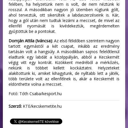
felében, ha helyzetünk nem is volt, de nem néztünk ki
rosszul. A másodikban nagyon jó ütemben rúgtunk gólt,
ahol terveztük, ott sikerültek a labdaszerzéseink is. Kár,
hogy a gól után nem tudtuk lezárni a meccset, de mivel az
ellenfél nyomását is kivédekeztük, megérdemelten
gyűjtöttük be a pontokat.
Domján Attila (Iváncsa):
Az első félidőben szerintem nagyon
tartott egymástól a két csapat, inkább az eredmény
tartásán volt a hangsúly. A másodikban sajnos felelőtlenül
eladtunk egy labdát a középpályán, abból a Kecskemét
végig vitt egy kontrát. Kizökkent medréből a mérkőzés,
nekünk is többet kellett kockáztatni. Helyzeteket
alakítottunk ki, amiket kihagytunk, de nyíltabb lett a játék,
több területe volt az ellenfélnek is, akár a Kecskemét is
eldönthette volna a meccset.
Fotó: Tóth Csaba/kesport.hu
Szerző:
KTE/kecskemetite.hu