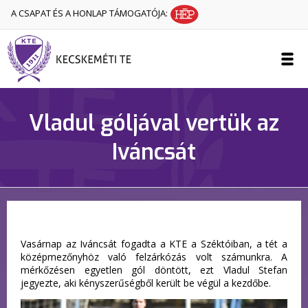
A CSAPAT ÉS A HONLAP TÁMOGATÓJA:
Vladul góljával vertük az
Iváncsát
Vasárnap az Iváncsát fogadta a KTE a Széktóiban, a tét a
középmezőnyhöz való felzárkózás volt számunkra. A
mérkőzésen egyetlen gól döntött, ezt Vladul Stefan
jegyezte, aki kényszerűségből került be végül a kezdőbe.