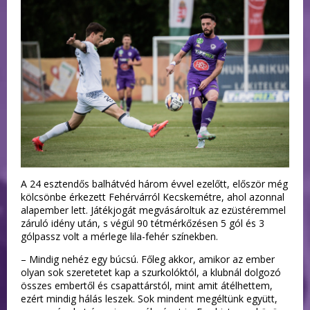
A 24 esztendős balhátvéd három évvel ezelőtt, először még
kölcsönbe érkezett Fehérvárról Kecskemétre, ahol azonnal
alapember lett. Játékjogát megvásároltuk az ezüstéremmel
záruló idény után, s végül 90 tétmérkőzésen 5 gól és 3
gólpassz volt a mérlege lila-fehér színekben.
– Mindig nehéz egy búcsú. Főleg akkor, amikor az ember
olyan sok szeretetet kap a szurkolóktól, a klubnál dolgozó
összes embertől és csapattárstól, mint amit átélhettem,
ezért mindig hálás leszek. Sok mindent megéltünk együtt,