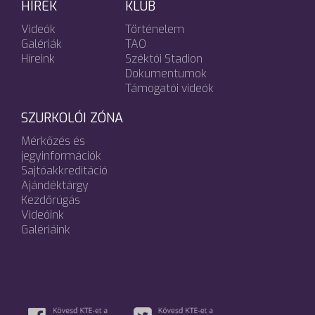
HÍREK
KLUB
Videók
Történelem
Galériák
TAO
Híreink
Széktói Stadion
Dokumentumok
Támogatói videók
SZURKOLÓI ZÓNA
Mérkőzés és
jegyinformációk
Sajtóakkreditáció
Ajándéktárgy
Kezdőrúgás
Videóink
Galériáink