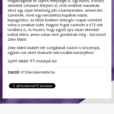
magasságokat és sajnos mélységet is. Egy biztos, a közös
sikereket sohasem felejtem el, örök emlékek maradnak.
Most egy olyan lehetőség jött a karrieremben, amivel élni
szeretnék, mivel egy nemzetközi kupában induló,
kupagyőztes, az előző években dobogós csapat szeretett
volna a soraiban tudni. Nagyon fogok szurkolni a KTE-nek
továbbra is, és hiszem, hogy együtt újra olyan sikereket
tudtok elérni, amire sokan nem gondolnak még – búcsúzott
Zeke Márió.
Zeke Márió klubért tett szolgálatait ezúton is köszönjük,
egyben sok sikert kívánunk neki további karrierjéhez!
Győrfi Milánt
ITT
mutatjuk be!
Szerző:
KTE/kecskemetite.hu