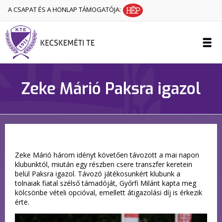
A CSAPAT ÉS A HONLAP TÁMOGATÓJA:
Zeke Márió Paksra igazol
Zeke Márió három idényt követően távozott a mai napon
klubunktól, miután egy részben csere transzfer keretein
belül Paksra igazol. Távozó játékosunkért klubunk a
tolnaiak fiatal szélső támadóját, Győrfi Milánt kapta meg
kölcsönbe vételi opcióval, emellett átigazolási díj is érkezik
érte.