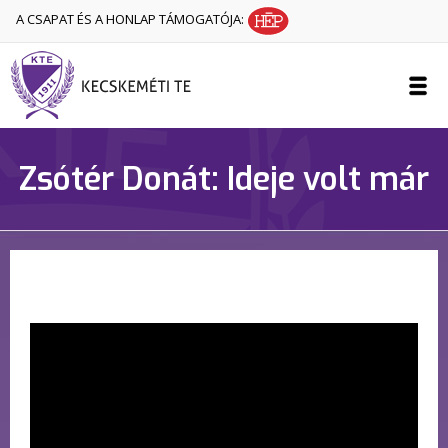
A CSAPAT ÉS A HONLAP TÁMOGATÓJA:
Zsótér Donát: Ideje volt már