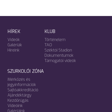
HÍREK
KLUB
Videók
Történelem
Galériák
TAO
Híreink
Széktói Stadion
Dokumentumok
Támogatói videók
SZURKOLÓI ZÓNA
Mérkőzés és
jegyinformációk
Sajtóakkreditáció
Ajándéktárgy
Kezdőrúgás
Videóink
Galériáink