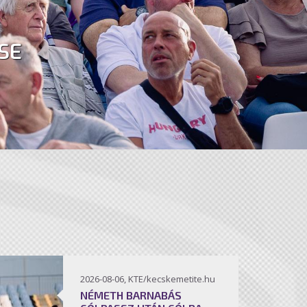
SE
2026-08-06, KTE/kecskemetite.hu
NÉMETH BARNABÁS