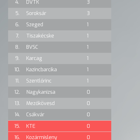
4.
DVTK
3
5.
Soroksár
3
6.
Szeged
1
7.
Tiszakécske
1
8.
BVSC
1
9.
Karcag
1
10.
Kazincbarcika
1
11.
Szentlőrinc
1
12.
Nagykanizsa
0
13.
Mezőkövesd
0
14.
Csákvár
0
15.
KTE
0
16.
Kozármisleny
0