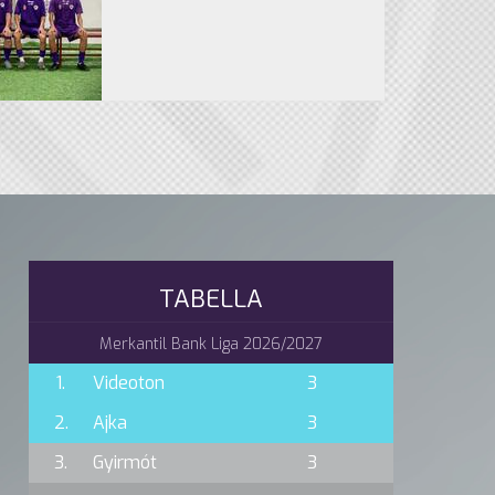
TABELLA
Merkantil Bank Liga 2026/2027
1.
Videoton
3
2.
Ajka
3
3.
Gyirmót
3