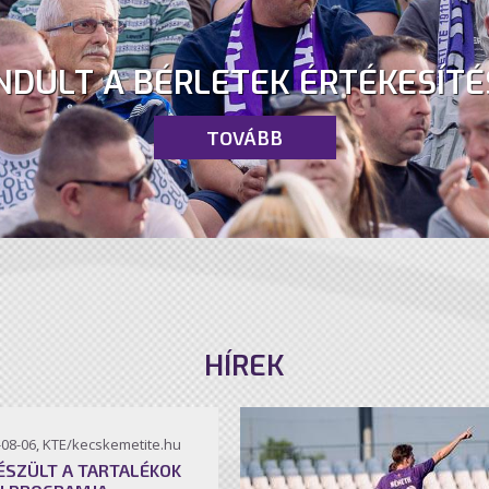
NDULT A BÉRLETEK ÉRTÉKESÍTÉ
TOVÁBB
HÍREK
-08-06, KTE/kecskemetite.hu
ÉSZÜLT A TARTALÉKOK