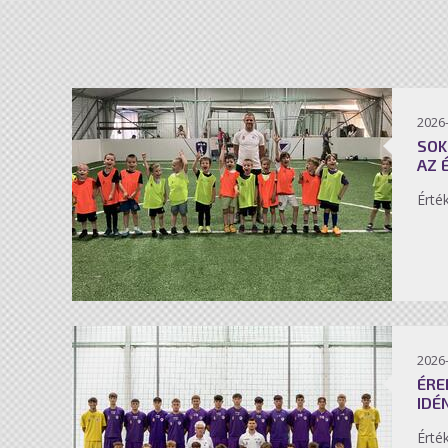
2026-
SOK
AZ 
Érté
2026-
ÉRE
IDÉ
Érté