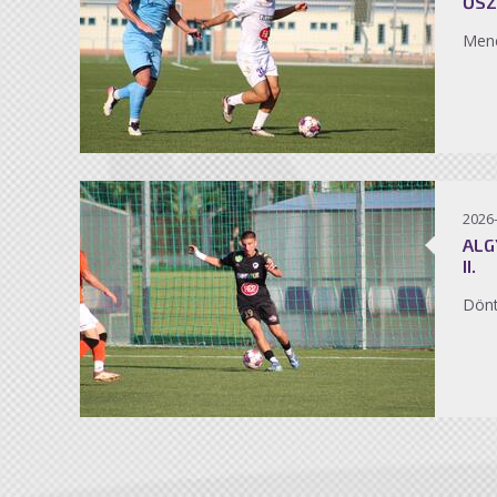
ŐSZ
Men
2026
ALG
II.
Dönt