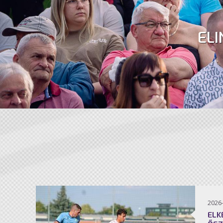
ELI
2026
ELK