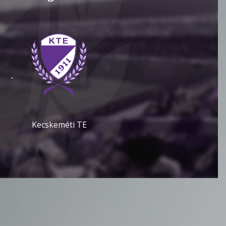
-
Kecskeméti TE