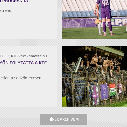
I PROGRAMJA
etrend.
-08-06, KTE/kecskemetite.hu
YŐN FOLYTATTA A KTE
etlen az edzőmeccsen.
HÍREK ARCHÍVUM