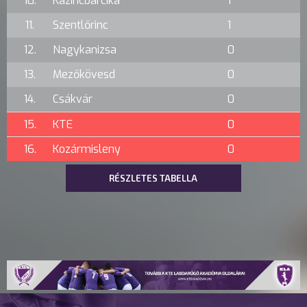
10.
Kazincbarcika
1
11.
Szentlőrinc
1
12.
Nagykanizsa
0
13.
Mezőkövesd
0
14.
Csákvár
0
15.
KTE
0
16.
Kozármisleny
0
RÉSZLETES TABELLA