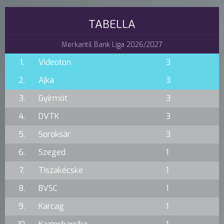
TABELLA
Merkantil Bank Liga 2026/2027
1.
Videoton
3
2.
Ajka
3
3.
Gyirmót
3
4.
DVTK
3
5.
Soroksár
3
6.
Szeged
1
7.
Tiszakécske
1
8.
BVSC
1
9.
Karcag
1