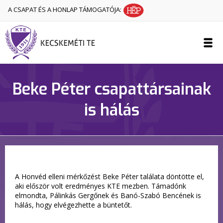
A CSAPAT ÉS A HONLAP TÁMOGATÓJA:
Beke Péter csapattársainak
is hálás
A Honvéd elleni mérkőzést Beke Péter találata döntötte el,
aki először volt eredményes KTE mezben. Támadónk
elmondta, Pálinkás Gergőnek és Banó-Szabó Bencének is
hálás, hogy elvégezhette a büntetőt.