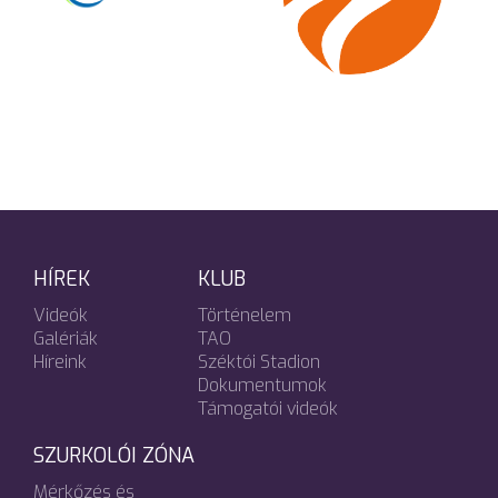
HÍREK
KLUB
Videók
Történelem
Galériák
TAO
Híreink
Széktói Stadion
Dokumentumok
Támogatói videók
SZURKOLÓI ZÓNA
Mérkőzés és