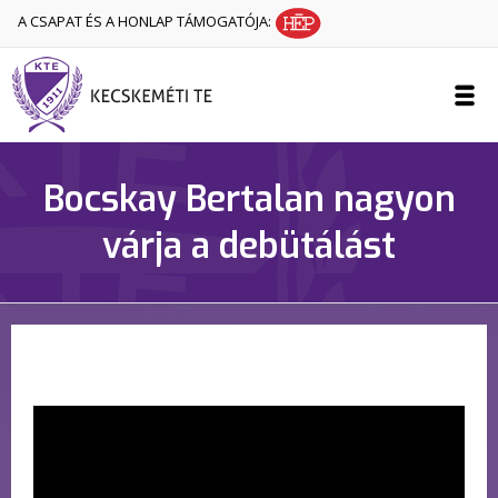
A CSAPAT ÉS A HONLAP TÁMOGATÓJA:
Bocskay Bertalan nagyon
várja a debütálást