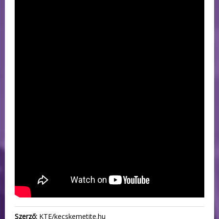
Szerző:
KTE/kecskemetite.hu