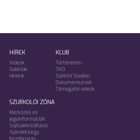
HÍREK
KLUB
Videók
Történelem
Galériák
TAO
Híreink
Széktói Stadion
Dokumentumok
Támogatói videók
SZURKOLÓI ZÓNA
Mérkőzés és
jegyinformációk
Sajtóakkreditáció
Ajándéktárgy
Kezdőrúgás