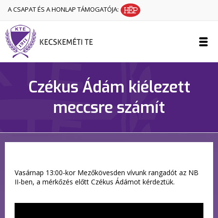
A CSAPAT ÉS A HONLAP TÁMOGATÓJA:
Czékus Ádám kiélezett
meccsre számít
Vasárnap 13:00-kor Mezőkövesden vívunk rangadót az NB
II-ben, a mérkőzés előtt Czékus Ádámot kérdeztük.