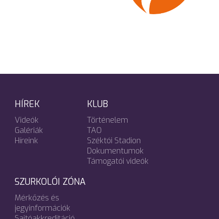
HÍREK
KLUB
Videók
Történelem
Galériák
TAO
Híreink
Széktói Stadion
Dokumentumok
Támogatói videók
SZURKOLÓI ZÓNA
Mérkőzés és
jegyinformációk
Sajtóakkreditáció