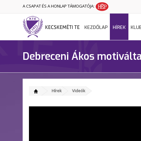
A CSAPAT ÉS A HONLAP TÁMOGATÓJA:
KEZDŐLAP
HÍREK
KLU
Debreceni Ákos motiválta
Hírek
Videók