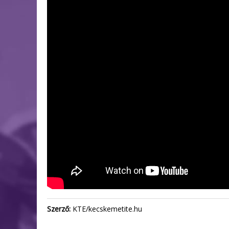
Szerző:
KTE/kecskemetite.hu