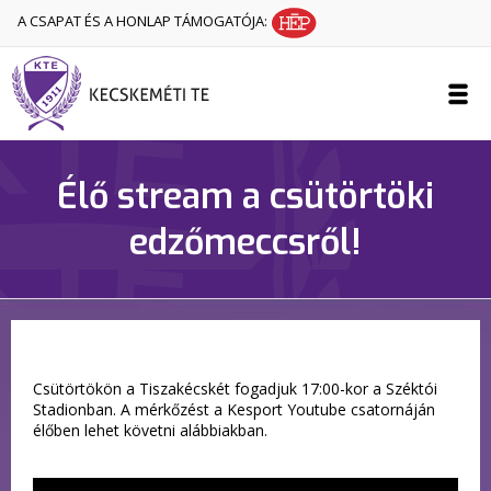
A CSAPAT ÉS A HONLAP TÁMOGATÓJA:
Élő stream a csütörtöki
edzőmeccsről!
Csütörtökön a Tiszakécskét fogadjuk 17:00-kor a Széktói
Stadionban. A mérkőzést a Kesport Youtube csatornáján
élőben lehet követni alábbiakban.