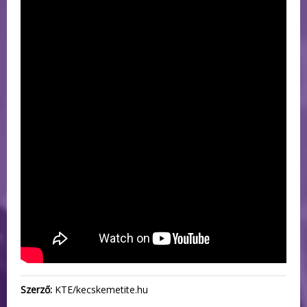
Szerző:
KTE/kecskemetite.hu