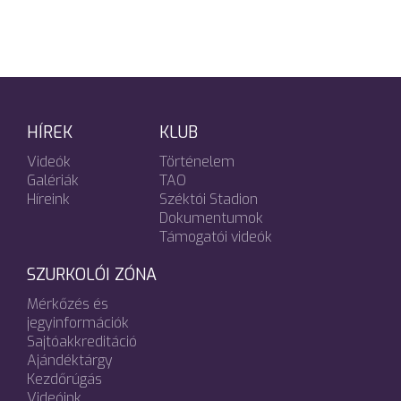
HÍREK
KLUB
Videók
Történelem
Galériák
TAO
Híreink
Széktói Stadion
Dokumentumok
Támogatói videók
SZURKOLÓI ZÓNA
Mérkőzés és
jegyinformációk
Sajtóakkreditáció
Ajándéktárgy
Kezdőrúgás
Videóink