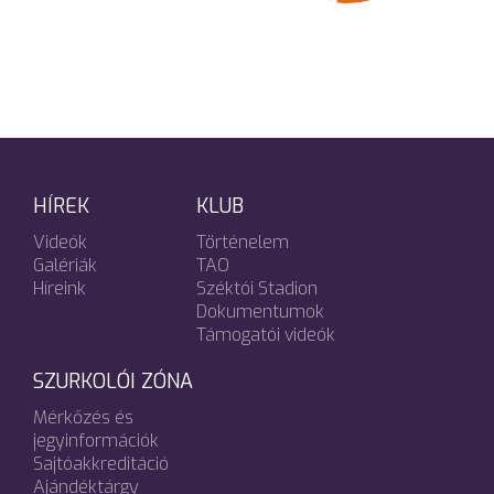
HÍREK
KLUB
Videók
Történelem
Galériák
TAO
Híreink
Széktói Stadion
Dokumentumok
Támogatói videók
SZURKOLÓI ZÓNA
Mérkőzés és
jegyinformációk
Sajtóakkreditáció
Ajándéktárgy