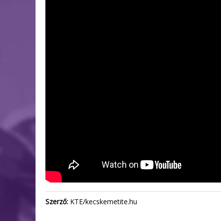
Szerző:
KTE/kecskemetite.hu