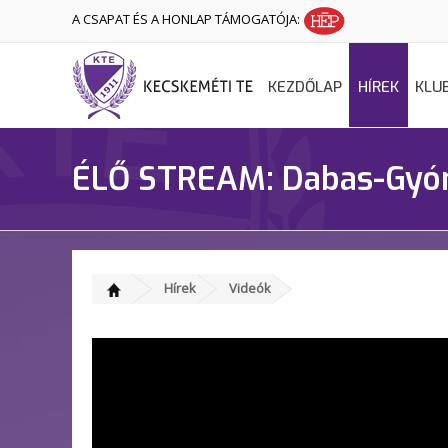
A CSAPAT ÉS A HONLAP TÁMOGATÓJA:
KEZDŐLAP
HÍREK
KLU
ÉLŐ STREAM: Dabas-Gyó
Hírek
Videók