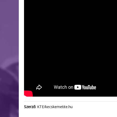
Szerző:
KTE/kecskemetite.hu