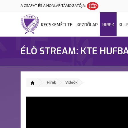
A CSAPAT ÉS A HONLAP TÁMOGATÓJA:
KEZDŐLAP
HÍREK
KLU
ÉLŐ STREAM: KTE HUFBA
Hírek
Videók