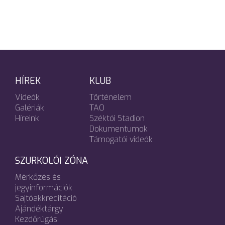
HÍREK
KLUB
Videók
Történelem
Galériák
TAO
Híreink
Széktói Stadion
Dokumentumok
Támogatói videók
SZURKOLÓI ZÓNA
Mérkőzés és
jegyinformációk
Sajtóakkreditáció
Ajándéktárgy
Kezdőrúgás