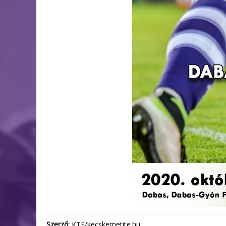
Szerző:
KTE/kecskemetite.hu