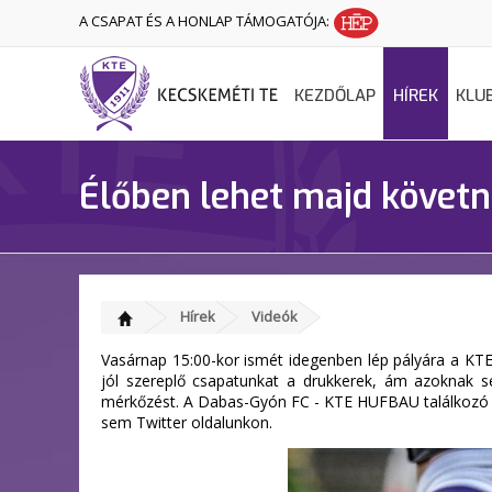
A CSAPAT ÉS A HONLAP TÁMOGATÓJA:
KEZDŐLAP
HÍREK
KLU
Élőben lehet majd követni
Hírek
Videók
Vasárnap 15:00-kor ismét idegenben lép pályára a KT
jól szereplő csapatunkat a drukkerek, ám azoknak se
mérkőzést. A Dabas-Gyón FC - KTE HUFBAU találkozó
sem Twitter oldalunkon.