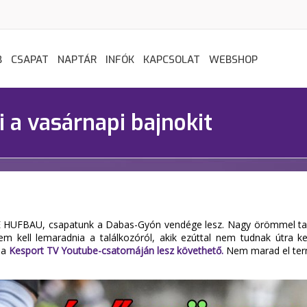
B
CSAPAT
NAPTÁR
INFÓK
KAPCSOLAT
WEBSHOP
 a vasárnapi bajnokit
E HUFBAU, csapatunk a Dabas-Gyón vendége lesz. Nagy örömmel tapas
m kell lemaradnia a találkozóról, akik ezúttal nem tudnak útra kel
 a
Kesport TV Youtube-csatornáján lesz követhető.
Nem marad el ter