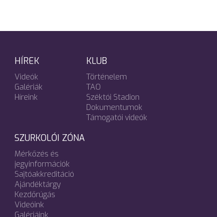
HÍREK
KLUB
Videók
Történelem
Galériák
TAO
Híreink
Széktói Stadion
Dokumentumok
Támogatói videók
SZURKOLÓI ZÓNA
Mérkőzés és
jegyinformációk
Sajtóakkreditáció
Ajándéktárgy
Kezdőrúgás
Videóink
Galériáink