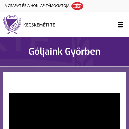
A CSAPAT ÉS A HONLAP TÁMOGATÓJA:
Góljaink Győrben