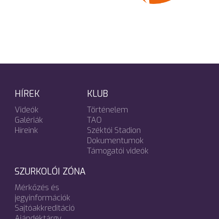
HÍREK
KLUB
Videók
Történelem
Galériák
TAO
Híreink
Széktói Stadion
Dokumentumok
Támogatói videók
SZURKOLÓI ZÓNA
Mérkőzés és
jegyinformációk
Sajtóakkreditáció
Ajándéktárgy