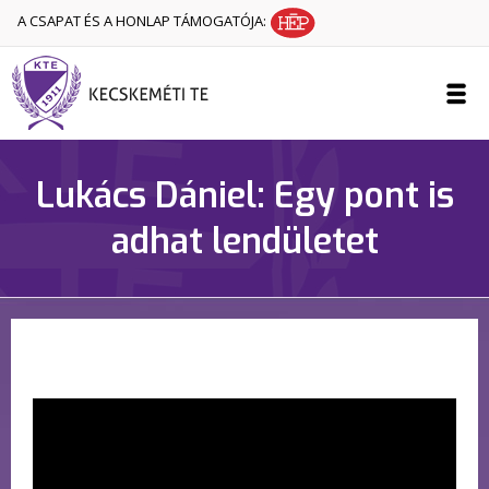
A CSAPAT ÉS A HONLAP TÁMOGATÓJA:
Lukács Dániel: Egy pont is
adhat lendületet