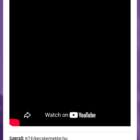
Szerző:
KTE/kecskemetite.hu