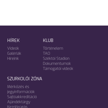
HÍREK
KLUB
Videók
Történelem
Galériák
TAO
Híreink
Széktói Stadion
Dokumentumok
Támogatói videók
SZURKOLÓI ZÓNA
Mérkőzés és
jegyinformációk
Sajtóakkreditáció
Ajándéktárgy
Kezdőrúgás