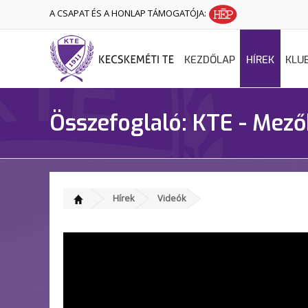
A CSAPAT ÉS A HONLAP TÁMOGATÓJA:
KEZDŐLAP
HÍREK
KLU
Összefoglaló: KTE - Mező
Hírek
Videók