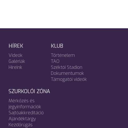
HÍREK
KLUB
Videók
Történelem
Galériák
TAO
Híreink
Széktói Stadion
Dokumentumok
Támogatói videók
SZURKOLÓI ZÓNA
Mérkőzés és
jegyinformációk
Sajtóakkreditáció
Ajándéktárgy
Kezdőrúgás