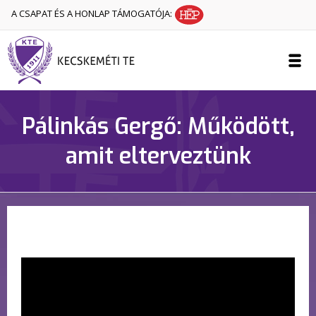
A CSAPAT ÉS A HONLAP TÁMOGATÓJA:
Pálinkás Gergő: Működött,
amit elterveztünk