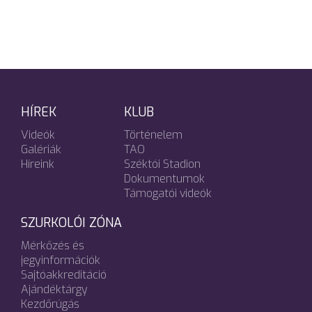
HÍREK
KLUB
Videók
Történelem
Galériák
TAO
Híreink
Széktói Stadion
Dokumentumok
Támogatói videók
SZURKOLÓI ZÓNA
Mérkőzés és
jegyinformációk
Sajtóakkreditáció
Ajándéktárgy
Kezdőrúgás