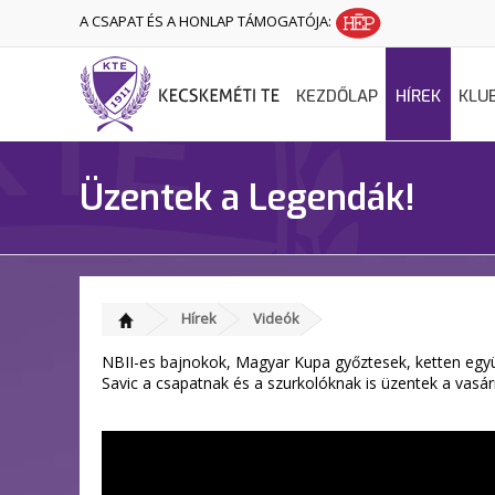
A CSAPAT ÉS A HONLAP TÁMOGATÓJA:
KEZDŐLAP
HÍREK
KLU
Üzentek a Legendák!
Hírek
Videók
NBII-es bajnokok, Magyar Kupa győztesek, ketten együtt
Savic a csapatnak és a szurkolóknak is üzentek a vasár