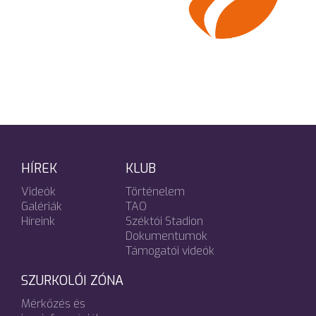
HÍREK
KLUB
Videók
Történelem
Galériák
TAO
Híreink
Széktói Stadion
Dokumentumok
Támogatói videók
SZURKOLÓI ZÓNA
Mérkőzés és