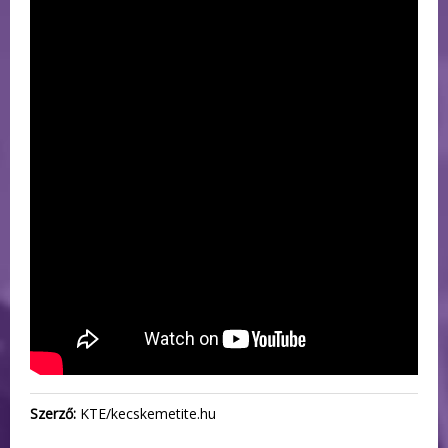
Szerző:
KTE/kecskemetite.hu