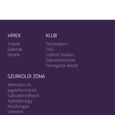
HÍREK
KLUB
Videók
Történelem
Galériák
TAO
Híreink
Széktói Stadion
Dokumentumok
Támogatói videók
SZURKOLÓI ZÓNA
Mérkőzés és
jegyinformációk
Sajtóakkreditáció
Ajándéktárgy
Kezdőrúgás
Videóink