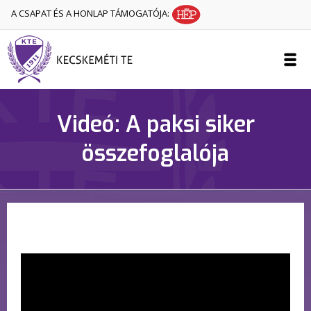
A CSAPAT ÉS A HONLAP TÁMOGATÓJA:
Videó: A paksi siker
összefoglalója