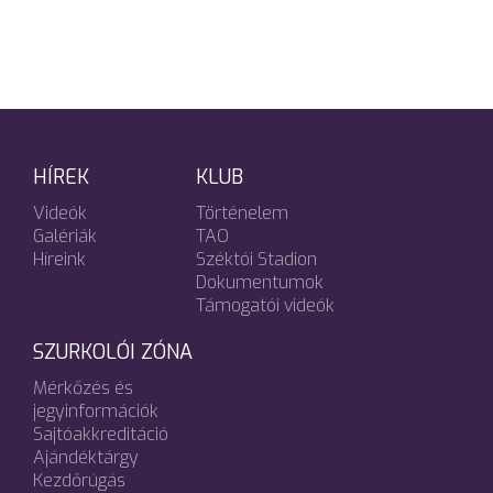
HÍREK
KLUB
Videók
Történelem
Galériák
TAO
Híreink
Széktói Stadion
Dokumentumok
Támogatói videók
SZURKOLÓI ZÓNA
Mérkőzés és
jegyinformációk
Sajtóakkreditáció
Ajándéktárgy
Kezdőrúgás