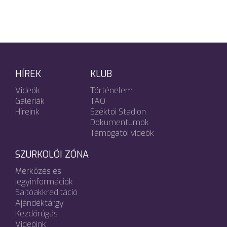
HÍREK
KLUB
Videók
Történelem
Galériák
TAO
Híreink
Széktói Stadion
Dokumentumok
Támogatói videók
SZURKOLÓI ZÓNA
Mérkőzés és
jegyinformációk
Sajtóakkreditáció
Ajándéktárgy
Kezdőrúgás
Videóink