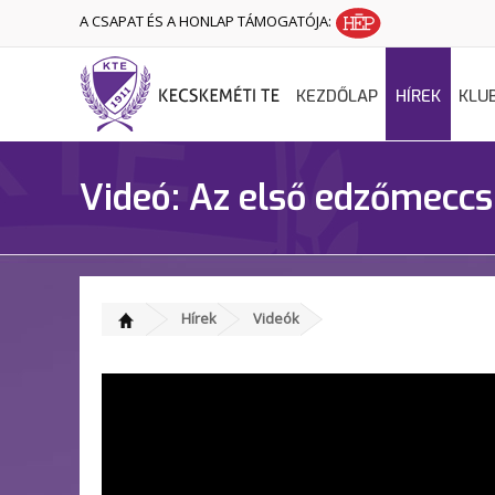
A CSAPAT ÉS A HONLAP TÁMOGATÓJA:
KEZDŐLAP
HÍREK
KLU
Videó: Az első edzőmeccs
Hírek
Videók