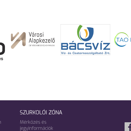
SZURKOLÓI ZÓNA
m
Mérkőzés és
jegyinformációk