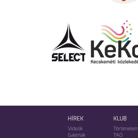
HÍREK
KLUB
Videók
Történele
Galériák
TAO