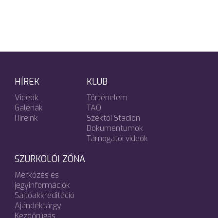
HÍREK
KLUB
Videók
Történelem
Galériák
TAO
Híreink
Széktói Stadion
Dokumentumok
Támogatói videók
SZURKOLÓI ZÓNA
Mérkőzés és
jegyinformációk
Sajtóakkreditáció
Ajándéktárgy
Kezdőrúgás