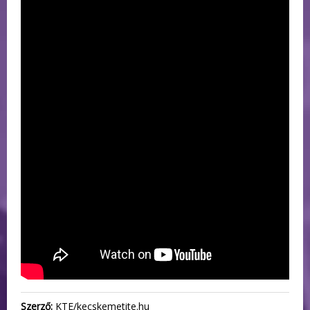
Szerző:
KTE/kecskemetite.hu