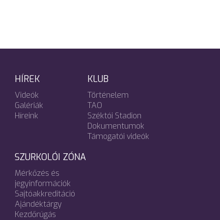
HÍREK
KLUB
Videók
Történelem
Galériák
TAO
Híreink
Széktói Stadion
Dokumentumok
Támogatói videók
SZURKOLÓI ZÓNA
Mérkőzés és
jegyinformációk
Sajtóakkreditáció
Ajándéktárgy
Kezdőrúgás