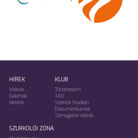
HÍREK
KLUB
Videók
Történelem
Galériák
TAO
Híreink
Széktói Stadion
Dokumentumok
Támogatói videók
SZURKOLÓI ZÓNA