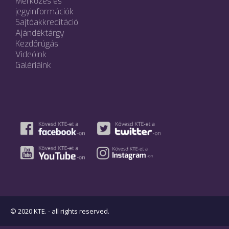
Mérkőzés és
jegyinformációk
Sajtóakkreditáció
Ajándéktárgy
Kezdőrúgás
Videóink
Galériáink
© 2020 KTE. - all rights reserved.