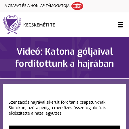
A CSAPAT ÉS A HONLAP TÁMOGATÓJA:
Videó: Katona góljaival
fordítottunk a hajrában
Szenzációs hajrával sikerült fordítania csapatunknak
Siófokon, azóta pedig a mérkőzés összefoglalóját is
elkészítette a hazai együttes.