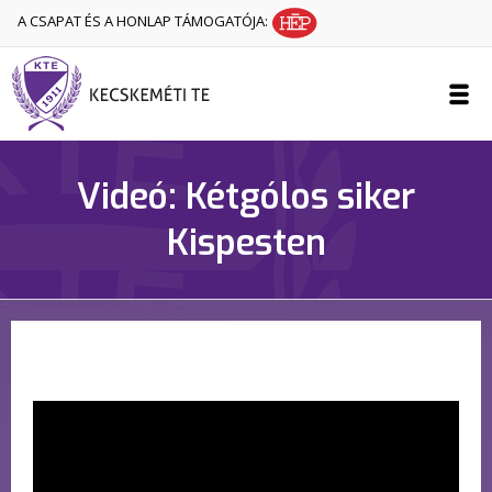
A CSAPAT ÉS A HONLAP TÁMOGATÓJA:
Videó: Kétgólos siker
Kispesten