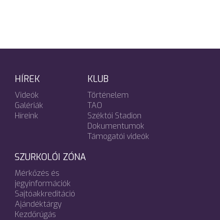
HÍREK
KLUB
Videók
Történelem
Galériák
TAO
Híreink
Széktói Stadion
Dokumentumok
Támogatói videók
SZURKOLÓI ZÓNA
Mérkőzés és
jegyinformációk
Sajtóakkreditáció
Ajándéktárgy
Kezdőrúgás