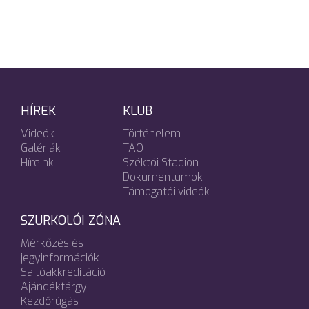
HÍREK
KLUB
Videók
Történelem
Galériák
TAO
Híreink
Széktói Stadion
Dokumentumok
Támogatói videók
SZURKOLÓI ZÓNA
Mérkőzés és
jegyinformációk
Sajtóakkreditáció
Ajándéktárgy
Kezdőrúgás