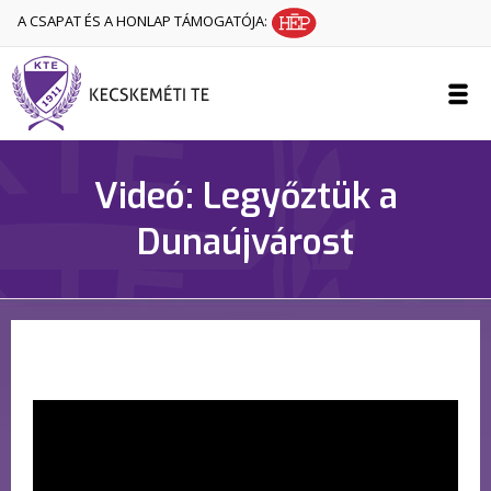
A CSAPAT ÉS A HONLAP TÁMOGATÓJA:
Videó: Legyőztük a
Dunaújvárost