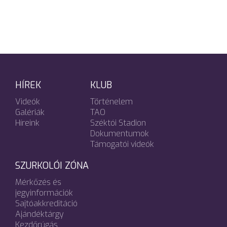
HÍREK
KLUB
Videók
Történelem
Galériák
TAO
Híreink
Széktói Stadion
Dokumentumok
Támogatói videók
SZURKOLÓI ZÓNA
Mérkőzés és
jegyinformációk
Sajtóakkreditáció
Ajándéktárgy
Kezdőrúgás