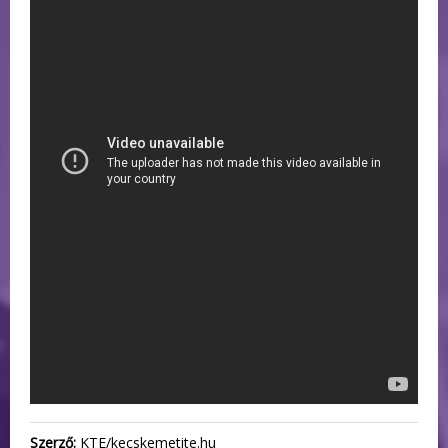
Szerző:
KTE/kecskemetite.hu