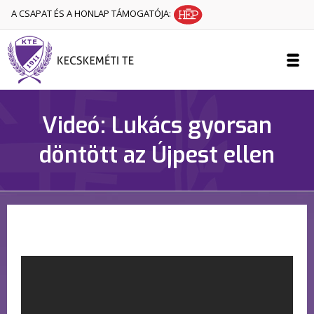
A CSAPAT ÉS A HONLAP TÁMOGATÓJA:
Videó: Lukács gyorsan
döntött az Újpest ellen