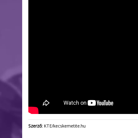
Szerző:
KTE/kecskemetite.hu