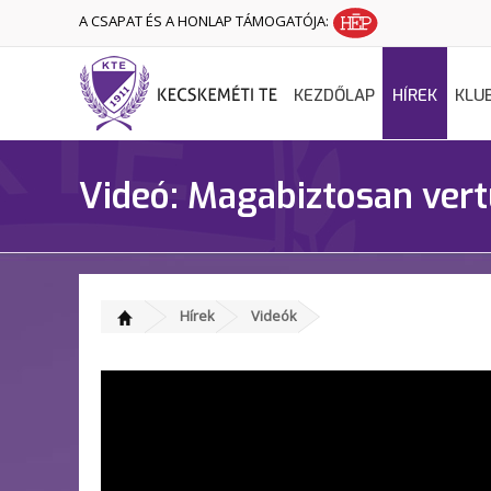
A CSAPAT ÉS A HONLAP TÁMOGATÓJA:
KEZDŐLAP
HÍREK
KLU
Videó: Magabiztosan vert
Hírek
Videók