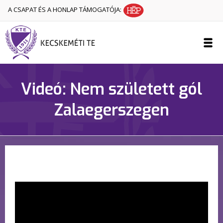
A CSAPAT ÉS A HONLAP TÁMOGATÓJA:
Videó: Nem született gól
Zalaegerszegen