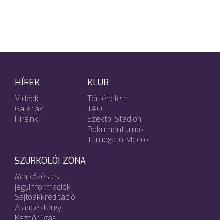
HÍREK
KLUB
Videók
Történelem
Galériák
TAO
Híreink
Széktói Stadion
Dokumentumok
Támogatói videók
SZURKOLÓI ZÓNA
Mérkőzés és
jegyinformációk
Sajtóakkreditáció
Ajándéktárgy
Kezdőrúgás