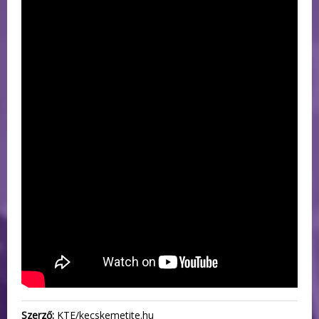
Szerző:
KTE/kecskemetite.hu