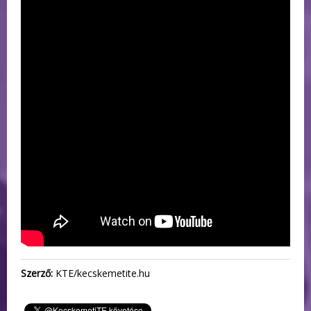
Szerző:
KTE/kecskemetite.hu